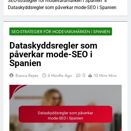
SEO-strategier för modevarumärken i Spanien
Dataskyddsregler som påverkar mode-SEO i Spanien
SEO-STRATEGIER FÖR MODEVARUMÄRKEN I SPANIEN
Dataskyddsregler som
påverkar mode-SEO i
Spanien
0
Bianca Reyes
6 Months Ago
10 Mins Mins