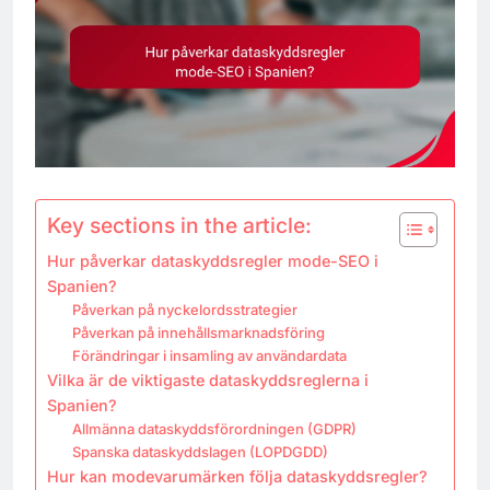
Key sections in the article:
Hur påverkar dataskyddsregler mode-SEO i
Spanien?
Påverkan på nyckelordsstrategier
Påverkan på innehållsmarknadsföring
Förändringar i insamling av användardata
Vilka är de viktigaste dataskyddsreglerna i
Spanien?
Allmänna dataskyddsförordningen (GDPR)
Spanska dataskyddslagen (LOPDGDD)
Hur kan modevarumärken följa dataskyddsregler?