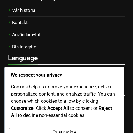
Vår historia
Kontakt
Användaravtal
Din integritet
Language
Spanish
▾
We respect your privacy
Cookies help us improve your experience, deliver
Kategorier
personalized content, and analyze traffic. You can
choose which cookies to allow by clicking
Bulgariska modevarumärkens marknadsföring SEO
Customize
. Click
Accept All
to consent or
Reject
All
to decline non-essential cookies.
Italienska modevarumärkens marknadsföringsstrategier
Customize
Modevarumärkes SEO-strategier USA