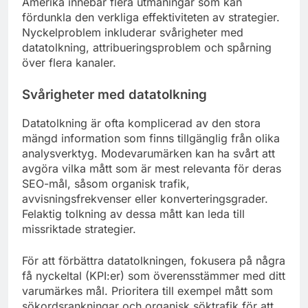
Amerika innebär flera utmaningar som kan
fördunkla den verkliga effektiviteten av strategier.
Nyckelproblem inkluderar svårigheter med
datatolkning, attribueringsproblem och spårning
över flera kanaler.
Svårigheter med datatolkning
Datatolkning är ofta komplicerad av den stora
mängd information som finns tillgänglig från olika
analysverktyg. Modevarumärken kan ha svårt att
avgöra vilka mått som är mest relevanta för deras
SEO-mål, såsom organisk trafik,
avvisningsfrekvenser eller konverteringsgrader.
Felaktig tolkning av dessa mått kan leda till
missriktade strategier.
För att förbättra datatolkningen, fokusera på några
få nyckeltal (KPI:er) som överensstämmer med ditt
varumärkes mål. Prioritera till exempel mått som
sökordsrankningar och organisk söktrafik för att