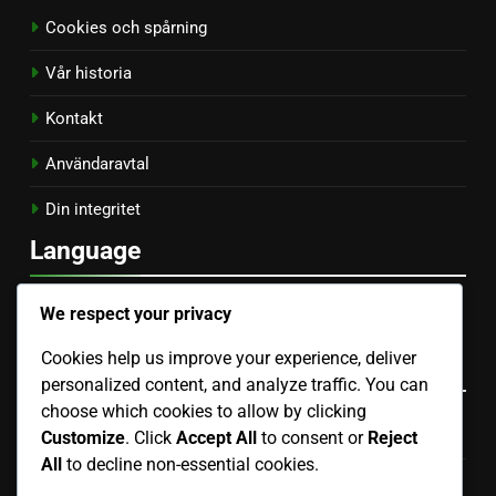
Cookies och spårning
Vår historia
Kontakt
Användaravtal
Din integritet
Language
Spanish
▾
We respect your privacy
Cookies help us improve your experience, deliver
Kategorier
personalized content, and analyze traffic. You can
choose which cookies to allow by clicking
Bulgariska modevarumärkens marknadsföring SEO
Customize
. Click
Accept All
to consent or
Reject
All
to decline non-essential cookies.
Italienska modevarumärkens marknadsföringsstrategier