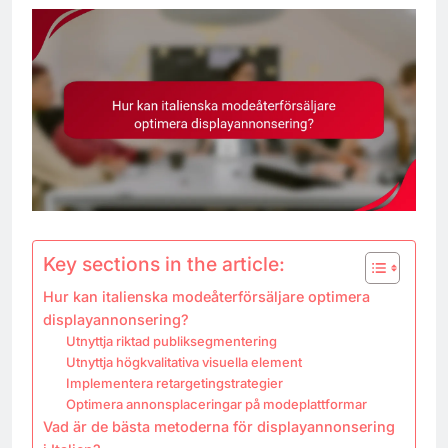
Key sections in the article:
Hur kan italienska modeåterförsäljare optimera
displayannonsering?
Utnyttja riktad publiksegmentering
Utnyttja högkvalitativa visuella element
Implementera retargetingstrategier
Optimera annonsplaceringar på modeplattformar
Vad är de bästa metoderna för displayannonsering