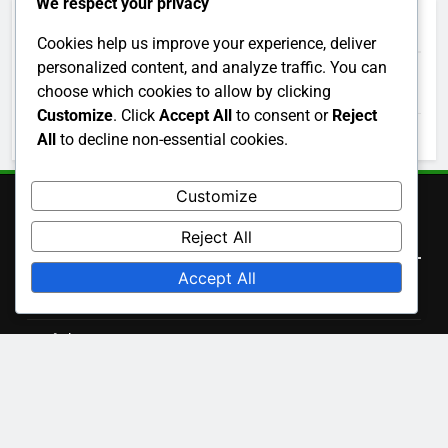
We respect your privacy
Arkiv
Cookies help us improve your experience, deliver
personalized content, and analyze traffic. You can
choose which cookies to allow by clicking
November 2025
Customize
. Click
Accept All
to consent or
Reject
October 2025
All
to decline non-essential cookies.
Customize
Snabblänkar
Reject All
Accept All
Cookies och spårning
Vår historia
Kontakt
Användaravtal