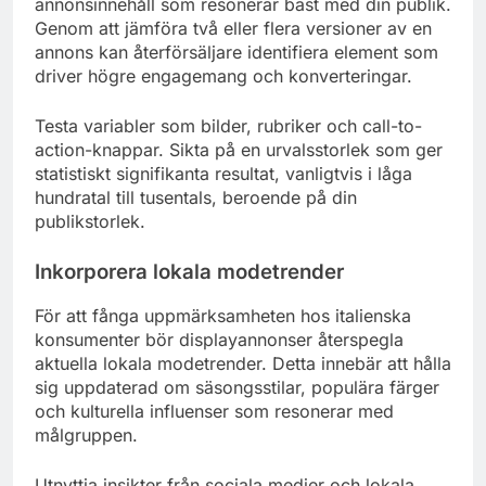
annonsinnehåll som resonerar bäst med din publik.
Genom att jämföra två eller flera versioner av en
annons kan återförsäljare identifiera element som
driver högre engagemang och konverteringar.
Testa variabler som bilder, rubriker och call-to-
action-knappar. Sikta på en urvalsstorlek som ger
statistiskt signifikanta resultat, vanligtvis i låga
hundratal till tusentals, beroende på din
publikstorlek.
Inkorporera lokala modetrender
För att fånga uppmärksamheten hos italienska
konsumenter bör displayannonser återspegla
aktuella lokala modetrender. Detta innebär att hålla
sig uppdaterad om säsongsstilar, populära färger
och kulturella influenser som resonerar med
målgruppen.
Utnyttja insikter från sociala medier och lokala