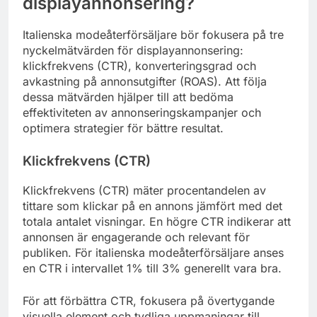
displayannonsering?
Italienska modeåterförsäljare bör fokusera på tre
nyckelmätvärden för displayannonsering:
klickfrekvens (CTR), konverteringsgrad och
avkastning på annonsutgifter (ROAS). Att följa
dessa mätvärden hjälper till att bedöma
effektiviteten av annonseringskampanjer och
optimera strategier för bättre resultat.
Klickfrekvens (CTR)
Klickfrekvens (CTR) mäter procentandelen av
tittare som klickar på en annons jämfört med det
totala antalet visningar. En högre CTR indikerar att
annonsen är engagerande och relevant för
publiken. För italienska modeåterförsäljare anses
en CTR i intervallet 1% till 3% generellt vara bra.
För att förbättra CTR, fokusera på övertygande
visuella element och tydliga uppmaningar till