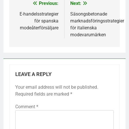
Previous:
Next:
Post
navigation
E-handelsstrategier
Säsongsbetonade
för spanska
marknadsföringsstrategier
modeåterförsäljare
för italienska
modevarumärken
LEAVE A REPLY
Your email address will not be published.
Required fields are marked
*
Comment
*