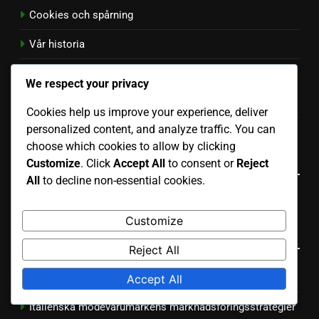
Cookies och spårning
Vår historia
Kontakt
We respect your privacy
Användaravtal
Cookies help us improve your experience, deliver
personalized content, and analyze traffic. You can
Din integritet
choose which cookies to allow by clicking
Language
Customize
. Click
Accept All
to consent or
Reject
All
to decline non-essential cookies.
Spanish
▾
Customize
Kategorier
Reject All
Bulgariska modevarumärkens marknadsföring SEO
Accept All
Italienska modevarumärkens marknadsföringsstrategier