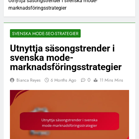
Utnyttja säsongstrender i svenska mode-
marknadsföringsstrategier
SVENSKA MODE-SEO-STRATEGIER
Utnyttja säsongstrender i
svenska mode-
marknadsföringsstrategier
0
Bianca Reyes
6 Months Ago
11 Mins Mins