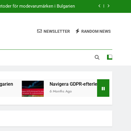
toder för modevarumärken i Bulgarien
digitala kampanjer för modevarumärken
NEWSLETTER
RANDOM NEWS
för modeåterförsäljare i stadsområden
tet bland bulgariska modekonsumenter
toder för modevarumärken i Bulgarien
digitala kampanjer för modevarumärken
för modeåterförsäljare i stadsområden
ien
Navigera GDPR-efterlevnad för digitala 
6 Months Ago