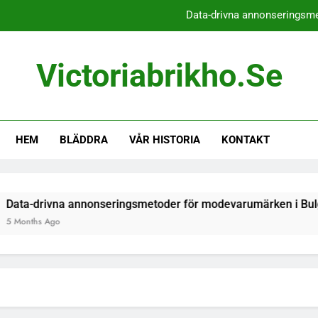
Data-drivna annonseringsme
Navigera GDPR-efterlevnad för 
Victoriabrikho.se
Lokala SEO-strategier 
Bygga varumärkeslojali
HEM
BLÄDDRA
VÅR HISTORIA
KONTAKT
Data-drivna annonseringsme
Navigera GDPR-efterlevnad för 
Lokala SEO-strategier 
ta-drivna annonseringsmetoder för modevarumärken i Bulgar
Months Ago