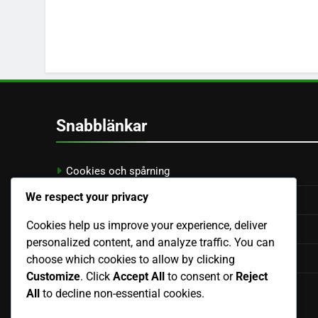
Snabblänkar
Cookies och spårning
We respect your privacy
Vår historia
Cookies help us improve your experience, deliver
Kontakt
personalized content, and analyze traffic. You can
Användaravtal
choose which cookies to allow by clicking
Customize
. Click
Accept All
to consent or
Reject
Din integritet
All
to decline non-essential cookies.
Language